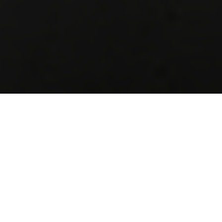
FUNCTIONAL TRAINING IN
MÜLHEIM CITY
#EFFEKTIV #ABWECHSLUNGSREICH #SMART
An Maschinen sitzen und isolierte Muskeln trainieren war gestern,
funktionell trainieren ist die Zukunft.
WIR FORDERN UND FÖRDERN BEWEGUNGEN –
NICHT EINZELNE MUSKELN.