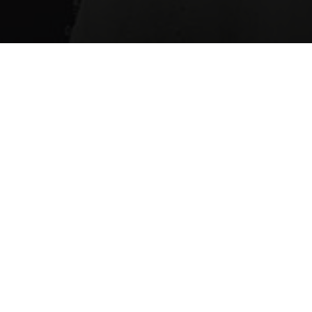
23.07.2024
20. August: Tag der Limonade
Kaum zu glauben, aber wahr: Die Limonade hat in den USA einen eigenen
Feiertag! Leider ist die herkömmliche Brause durch den vielen Zucker alles andere
als gesund. Wer an heißen Sommertagen dennoch Lust auf eine kühle Erfrischung
hat, für den gibt’s jetzt ein gesundes Limonaden-Rezept:
Zutaten: 3 Zitronen, 1 Stück Ingwer daumengroß, frische Minze, Eiswürfel, 500-
750 ml Wasser mit Kohlensäure, Stevia oder alternatives natürliches
Süßungsmittel